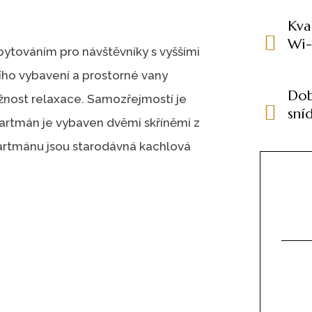
Kva
Wi-
ytováním pro návštěvníky s vyššími
ího vybavení a prostorné vany
Do
žnost relaxace. Samozřejmostí je
sní
partmán je vybaven dvěmi skříněmi z
rtmánu jsou starodávná kachlová