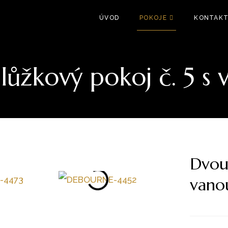
ÚVOD
POKOJE
KONTAK
lůžkový pokoj č. 5 s 
Dvoul
vano