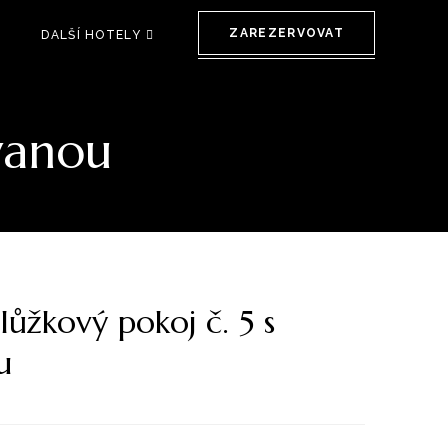
ZAREZERVOVAT
T
DALŠÍ HOTELY
vanou
ůžkový pokoj č. 5 s
u