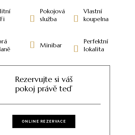
litní
Pokojová
Vlastní
Fi
služba
koupelna
brá
Perfektní
Minibar
daně
lokalita
Rezervujte si váš
pokoj právě teď
ONLINE REZERVACE